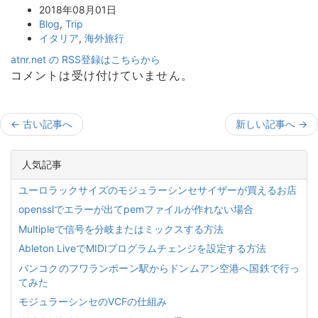
2018年08月01日
Blog
,
Trip
イタリア
,
海外旅行
atnr.net の RSS登録はこちらから
コメントは受け付けていません。
←
古い記事へ
新しい記事へ
→
人気記事
ユーロラックサイズのモジュラーシンセサイザーが買えるお店
opensslでエラーが出てpemファイルが作れない場合
Multipleで信号を分岐またはミックスする方法
Ableton LiveでMIDIプログラムチェンジを設定する方法
バンコクのフワランポーン駅からドンムアン空港へ国鉄で行っ
てみた
モジュラーシンセのVCFの仕組み