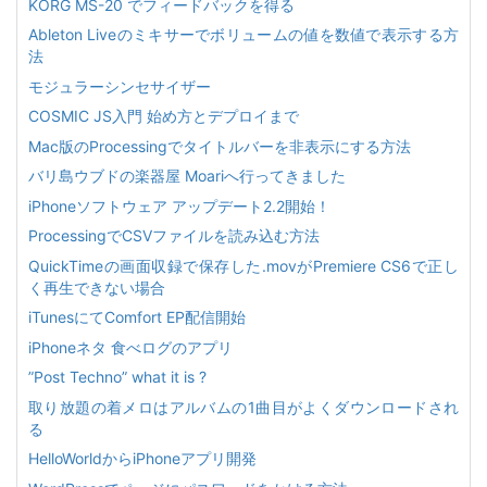
KORG MS-20 でフィードバックを得る
Ableton Liveのミキサーでボリュームの値を数値で表示する方
法
モジュラーシンセサイザー
COSMIC JS入門 始め方とデプロイまで
Mac版のProcessingでタイトルバーを非表示にする方法
バリ島ウブドの楽器屋 Moariへ行ってきました
iPhoneソフトウェア アップデート2.2開始！
ProcessingでCSVファイルを読み込む方法
QuickTimeの画面収録で保存した.movがPremiere CS6で正し
く再生できない場合
iTunesにてComfort EP配信開始
iPhoneネタ 食べログのアプリ
”Post Techno” what it is ?
取り放題の着メロはアルバムの1曲目がよくダウンロードされ
る
HelloWorldからiPhoneアプリ開発