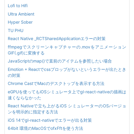
Lofi to Hifi
Ultra Ambient
Hyper Sober
TU PHU
React Native _RCTSharedApplicationエラーの対策
ffmpegでスクリーンキャプチャーの.movをアニメーション
GIF(.gif)に変換する
JavaScriptのmap()で直前のアイテムを参照したい場合
Emotion + Reactでcssプロップがないというエラーが出たとき
の対策
Chrome CastでMacのデスクトップを表示する方法
eGPUを使ってもiOSシミュレータ上でgl-react-nativeの描画は
速くならなかった
React Nativeで立ち上がるiOS シミュレーターのOSバージョ
ンを明示的に指定する方法
iOS 14でgl-react-nativeでエラーが出る対策
64bit 環境のMacOSでofxFftを使う方法