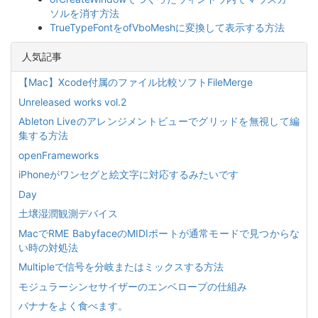
ソルを消す方法
TrueTypeFontをofVboMeshに変換して表示する方法
人気記事
【Mac】Xcode付属のファイル比較ソフトFileMerge
Unreleased works vol.2
Ableton Liveのアレンジメントビューでグリッドを無視して編
集する方法
openFrameworks
iPhoneがワンセグと絵文字に対応するみたいです
Day
土壌湿潤観測デバイス
MacでRME BabyfaceのMIDIポートが通常モードで見つからな
い時の対処法
Multipleで信号を分岐またはミックスする方法
モジュラーシンセサイザーのエンベロープの仕組み
バナナをよく食べます。