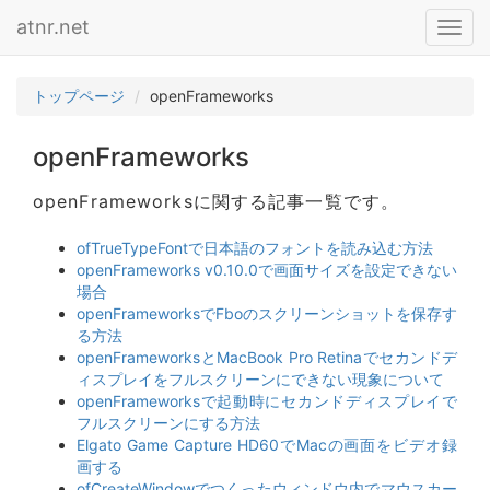
atnr.net
Toggl
navig
トップページ
openFrameworks
openFrameworks
openFrameworksに関する記事一覧です。
ofTrueTypeFontで日本語のフォントを読み込む方法
openFrameworks v0.10.0で画面サイズを設定できない
場合
openFrameworksでFboのスクリーンショットを保存す
る方法
openFrameworksとMacBook Pro Retinaでセカンドデ
ィスプレイをフルスクリーンにできない現象について
openFrameworksで起動時にセカンドディスプレイで
フルスクリーンにする方法
Elgato Game Capture HD60でMacの画面をビデオ録
画する
ofCreateWindowでつくったウィンドウ内でマウスカー