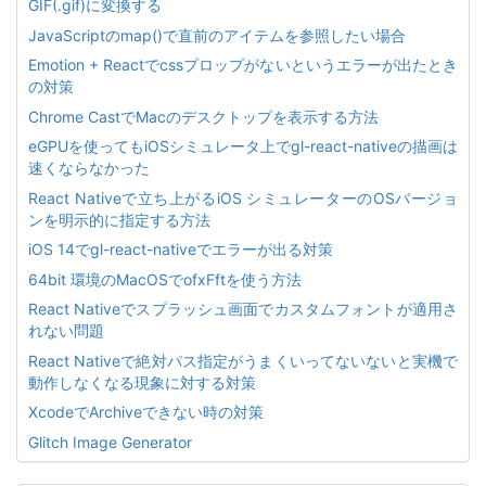
GIF(.gif)に変換する
JavaScriptのmap()で直前のアイテムを参照したい場合
Emotion + Reactでcssプロップがないというエラーが出たとき
の対策
Chrome CastでMacのデスクトップを表示する方法
eGPUを使ってもiOSシミュレータ上でgl-react-nativeの描画は
速くならなかった
React Nativeで立ち上がるiOS シミュレーターのOSバージョ
ンを明示的に指定する方法
iOS 14でgl-react-nativeでエラーが出る対策
64bit 環境のMacOSでofxFftを使う方法
React Nativeでスプラッシュ画面でカスタムフォントが適用さ
れない問題
React Nativeで絶対パス指定がうまくいってないないと実機で
動作しなくなる現象に対する対策
XcodeでArchiveできない時の対策
Glitch Image Generator