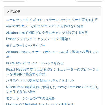
人気記事
ユーロラックサイズのモジュラーシンセサイザーが買えるお店
opensslでエラーが出てpemファイルが作れない場合
Ableton LiveでMIDIプログラムチェンジを設定する方法
iPhoneソフトウェア アップデート2.2開始！
モジュラーシンセサイザー
Ableton Liveのミキサーでボリュームの値を数値で表示する方
法
KORG MS-20 でフィードバックを得る
React Nativeで立ち上がるiOS シミュレーターのOSバージョ
ンを明示的に指定する方法
バリ島ウブドの楽器屋 Moariへ行ってきました
QuickTimeの画面収録で保存した.movがPremiere CS6で正し
く再生できない場合
モジュラーシンセのVCFの仕組み
Multipleで信号を分岐またはミックスする方法