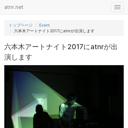
atnr.net
Toggl
navig
トップページ
Event
六本木アートナイト2017にatnrが出演します
六本木アートナイト2017にatnrが出
演します