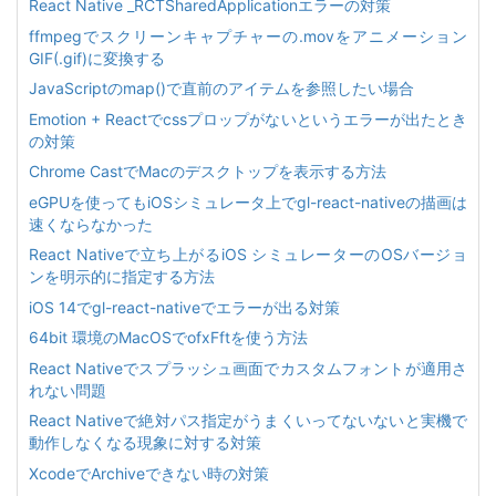
React Native _RCTSharedApplicationエラーの対策
ffmpegでスクリーンキャプチャーの.movをアニメーション
GIF(.gif)に変換する
JavaScriptのmap()で直前のアイテムを参照したい場合
Emotion + Reactでcssプロップがないというエラーが出たとき
の対策
Chrome CastでMacのデスクトップを表示する方法
eGPUを使ってもiOSシミュレータ上でgl-react-nativeの描画は
速くならなかった
React Nativeで立ち上がるiOS シミュレーターのOSバージョ
ンを明示的に指定する方法
iOS 14でgl-react-nativeでエラーが出る対策
64bit 環境のMacOSでofxFftを使う方法
React Nativeでスプラッシュ画面でカスタムフォントが適用さ
れない問題
React Nativeで絶対パス指定がうまくいってないないと実機で
動作しなくなる現象に対する対策
XcodeでArchiveできない時の対策