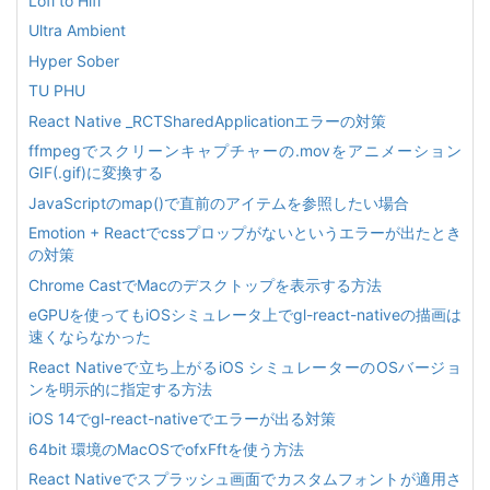
Lofi to Hifi
Ultra Ambient
Hyper Sober
TU PHU
React Native _RCTSharedApplicationエラーの対策
ffmpegでスクリーンキャプチャーの.movをアニメーション
GIF(.gif)に変換する
JavaScriptのmap()で直前のアイテムを参照したい場合
Emotion + Reactでcssプロップがないというエラーが出たとき
の対策
Chrome CastでMacのデスクトップを表示する方法
eGPUを使ってもiOSシミュレータ上でgl-react-nativeの描画は
速くならなかった
React Nativeで立ち上がるiOS シミュレーターのOSバージョ
ンを明示的に指定する方法
iOS 14でgl-react-nativeでエラーが出る対策
64bit 環境のMacOSでofxFftを使う方法
React Nativeでスプラッシュ画面でカスタムフォントが適用さ