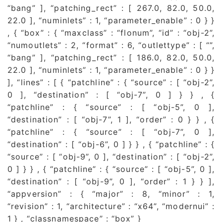
“bang” ], “patching_rect” : [ 267.0, 82.0, 50.0,
22.0 ], “numinlets” : 1, “parameter_enable” : 0 } }
, { “box” : { “maxclass” : “flonum”, “id” : “obj-2”,
“numoutlets” : 2, “format” : 6, “outlettype” : [ “”,
“bang” ], “patching_rect” : [ 186.0, 82.0, 50.0,
22.0 ], “numinlets” : 1, “parameter_enable” : 0 } }
], “lines” : [ { “patchline” : { “source” : [ “obj-2”,
0 ], “destination” : [ “obj-7”, 0 ] } } , {
“patchline” : { “source” : [ “obj-5”, 0 ],
“destination” : [ “obj-7”, 1 ], “order” : 0 } } , {
“patchline” : { “source” : [ “obj-7”, 0 ],
“destination” : [ “obj-6”, 0 ] } } , { “patchline” : {
“source” : [ “obj-9”, 0 ], “destination” : [ “obj-2”,
0 ] } } , { “patchline” : { “source” : [ “obj-5”, 0 ],
“destination” : [ “obj-9”, 0 ], “order” : 1 } } ],
“appversion” : { “major” : 8, “minor” : 1,
“revision” : 1, “architecture” : “x64”, “modernui” :
1 } , “classnamespace” : “box” }