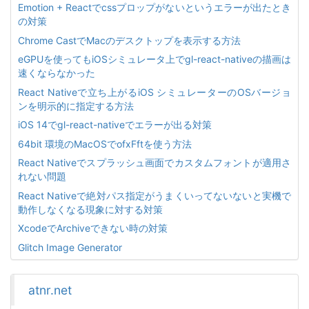
Emotion + Reactでcssプロップがないというエラーが出たとき
の対策
Chrome CastでMacのデスクトップを表示する方法
eGPUを使ってもiOSシミュレータ上でgl-react-nativeの描画は
速くならなかった
React Nativeで立ち上がるiOS シミュレーターのOSバージョ
ンを明示的に指定する方法
iOS 14でgl-react-nativeでエラーが出る対策
64bit 環境のMacOSでofxFftを使う方法
React Nativeでスプラッシュ画面でカスタムフォントが適用さ
れない問題
React Nativeで絶対パス指定がうまくいってないないと実機で
動作しなくなる現象に対する対策
XcodeでArchiveできない時の対策
Glitch Image Generator
atnr.net