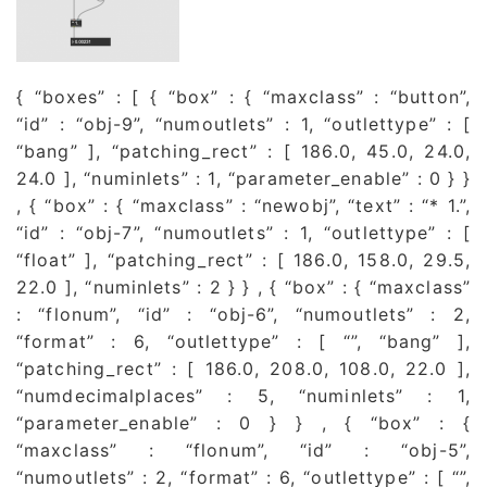
{ “boxes” : [ { “box” : { “maxclass” : “button”,
“id” : “obj-9”, “numoutlets” : 1, “outlettype” : [
“bang” ], “patching_rect” : [ 186.0, 45.0, 24.0,
24.0 ], “numinlets” : 1, “parameter_enable” : 0 } }
, { “box” : { “maxclass” : “newobj”, “text” : “* 1.”,
“id” : “obj-7”, “numoutlets” : 1, “outlettype” : [
“float” ], “patching_rect” : [ 186.0, 158.0, 29.5,
22.0 ], “numinlets” : 2 } } , { “box” : { “maxclass”
: “flonum”, “id” : “obj-6”, “numoutlets” : 2,
“format” : 6, “outlettype” : [ “”, “bang” ],
“patching_rect” : [ 186.0, 208.0, 108.0, 22.0 ],
“numdecimalplaces” : 5, “numinlets” : 1,
“parameter_enable” : 0 } } , { “box” : {
“maxclass” : “flonum”, “id” : “obj-5”,
“numoutlets” : 2, “format” : 6, “outlettype” : [ “”,