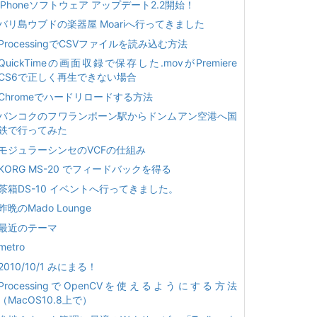
iPhoneソフトウェア アップデート2.2開始！
バリ島ウブドの楽器屋 Moariへ行ってきました
ProcessingでCSVファイルを読み込む方法
QuickTimeの画面収録で保存した.movがPremiere
CS6で正しく再生できない場合
Chromeでハードリロードする方法
バンコクのフワランポーン駅からドンムアン空港へ国
鉄で行ってみた
モジュラーシンセのVCFの仕組み
KORG MS-20 でフィードバックを得る
茶箱DS-10 イベントへ行ってきました。
昨晩のMado Lounge
最近のテーマ
metro
2010/10/1 みにまる！
ProcessingでOpenCVを使えるようにする方法
（MacOS10.8上で）