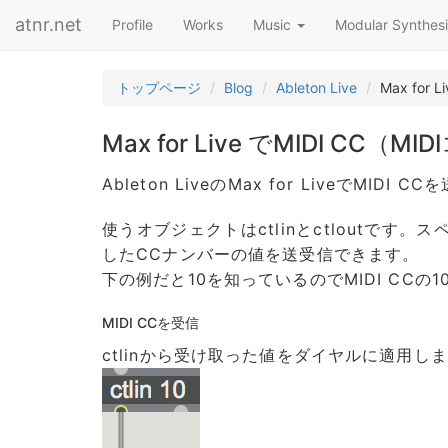
atnr.net
Profile
Works
Music
Modular Synthesi
トップページ
Blog
Ableton Live
Max fo
Max for Live でMIDI C
Ableton LiveのMax for LiveでMI
使うオブジェクトはctlinとctloutです
したCCナンバーの値を送受信できます。
下の例だと10を知っているのでMIDI CCの
MIDI CCを受信
ctlinから受け取った値をダイヤルに適用し