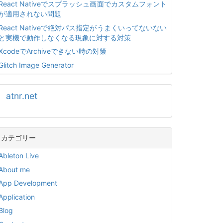
React Nativeでスプラッシュ画面でカスタムフォント
が適用されない問題
React Nativeで絶対パス指定がうまくいってないない
と実機で動作しなくなる現象に対する対策
XcodeでArchiveできない時の対策
Glitch Image Generator
atnr.net
カテゴリー
Ableton Live
About me
App Development
Application
Blog