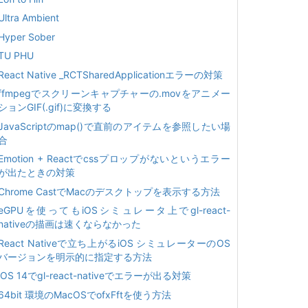
Ultra Ambient
Hyper Sober
TU PHU
React Native _RCTSharedApplicationエラーの対策
ffmpegでスクリーンキャプチャーの.movをアニメー
ションGIF(.gif)に変換する
JavaScriptのmap()で直前のアイテムを参照したい場
合
Emotion + Reactでcssプロップがないというエラー
が出たときの対策
Chrome CastでMacのデスクトップを表示する方法
eGPUを使ってもiOSシミュレータ上でgl-react-
nativeの描画は速くならなかった
React Nativeで立ち上がるiOS シミュレーターのOS
バージョンを明示的に指定する方法
iOS 14でgl-react-nativeでエラーが出る対策
64bit 環境のMacOSでofxFftを使う方法