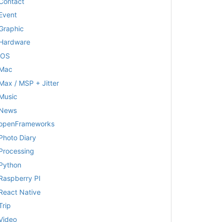
Contact
Event
Graphic
Hardware
iOS
Mac
Max / MSP + Jitter
Music
News
openFrameworks
Photo Diary
Processing
Python
Raspberry PI
React Native
Trip
Video