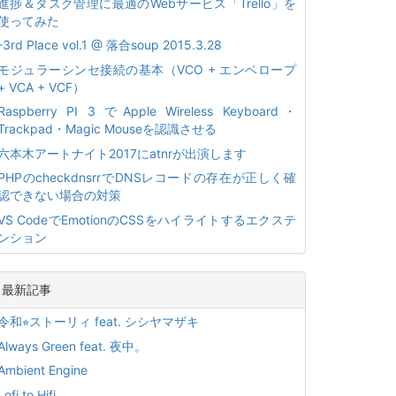
進捗＆タスク管理に最適のWebサービス「Trello」を
使ってみた
-3rd Place vol.1 @ 落合soup 2015.3.28
モジュラーシンセ接続の基本（VCO + エンベロープ
+ VCA + VCF）
Raspberry PI 3 でApple Wireless Keyboard・
Trackpad・Magic Mouseを認識させる
六本木アートナイト2017にatnrが出演します
PHPのcheckdnsrrでDNSレコードの存在が正しく確
認できない場合の対策
VS CodeでEmotionのCSSをハイライトするエクステ
ンション
最新記事
令和⭐︎ストーリィ feat. シシヤマザキ
Always Green feat. 夜中。
Ambient Engine
Lofi to Hifi