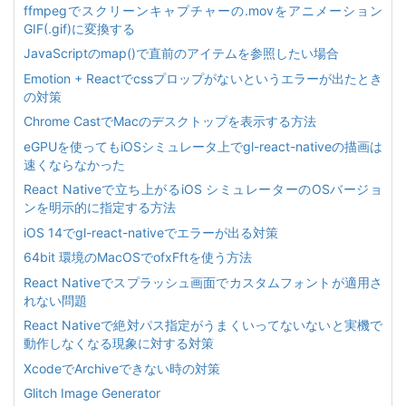
ffmpegでスクリーンキャプチャーの.movをアニメーション
GIF(.gif)に変換する
JavaScriptのmap()で直前のアイテムを参照したい場合
Emotion + Reactでcssプロップがないというエラーが出たとき
の対策
Chrome CastでMacのデスクトップを表示する方法
eGPUを使ってもiOSシミュレータ上でgl-react-nativeの描画は
速くならなかった
React Nativeで立ち上がるiOS シミュレーターのOSバージョ
ンを明示的に指定する方法
iOS 14でgl-react-nativeでエラーが出る対策
64bit 環境のMacOSでofxFftを使う方法
React Nativeでスプラッシュ画面でカスタムフォントが適用さ
れない問題
React Nativeで絶対パス指定がうまくいってないないと実機で
動作しなくなる現象に対する対策
XcodeでArchiveできない時の対策
Glitch Image Generator