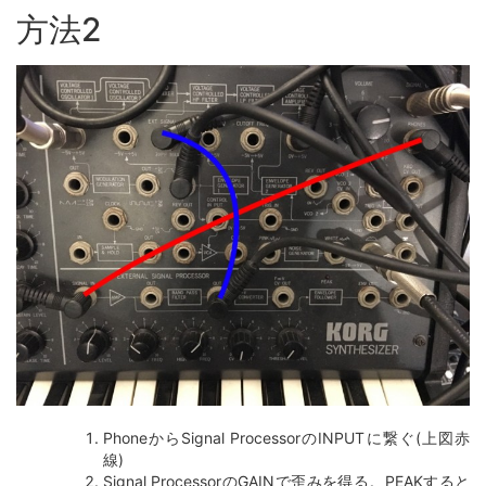
方法2
PhoneからSignal ProcessorのINPUTに繋ぐ(上図赤
線)
Signal ProcessorのGAINで歪みを得る。PEAKすると