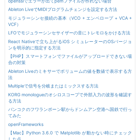
opensslでエラーが出てpemファイルが作れない場合
Ableton LiveでMIDIプログラムチェンジを設定する方法
モジュラーシンセ接続の基本（VCO + エンベロープ + VCA +
VCF）
LFOでモジュラーシンセサイザーの音にトレモロをかける方法
React Nativeで立ち上がるiOS シミュレーターのOSバージョ
ンを明示的に指定する方法
【PHP】スマートフォンでファイルがアップロードできない場
合の対策
Ableton Liveのミキサーでボリュームの値を数値で表示する方
法
Multipleで信号を分岐またはミックスする方法
KORG monologueのオシロスコープで外部入力の波形を確認す
る方法
バンコクのフワランポーン駅からドンムアン空港へ国鉄で行っ
てみた
openFrameworks
【Mac】Python 3.6.0 で Matplotlib が動かない時にチェック
した点