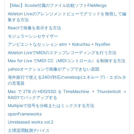
【Mac】Xcode付属のファイル比較ソフトFileMerge
Ableton Liveのアレンジメントビューでグリッドを無視して編
集する方法
Reactで画像を表示する方法
モジュラーシンセサイザー
アンビエントなセッション atnr + Kokuritsu + Nyolfen
Ableton LiveでMIDIのステップレコーディングを行う方法
Max for Live でMIDI CC（MIDIコントロール）を制御する方法
yahooオークションで画像がアップできない原因
海外旅行で使える240V対応のeneloop(エネループ)・エボルタ
の充電器
Macで2TBのHDD/SSDをTimeMachine + Thunderbolt +
RAID1でバックアップする
Multipleで信号を分岐またはミックスする方法
openFrameworks
Unreleased works vol.2
土壌湿潤観測デバイス