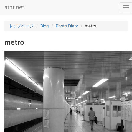
atnr.net
To
nav
トップページ
Blog
Photo Diary
metro
metro