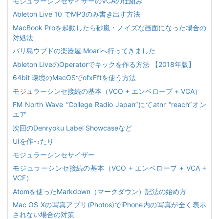
モジュラーシンセサイザーのVCAの仕組み
Ableton Live 10 でMP3のみ書き出す方法
MacBook Proを起動したら砂嵐・ノイズな画面になった場合の
対処法
バリ島ウブドの楽器屋 Moariへ行ってきました
Ableton LiveのOperatorでキックを作る方法 【2018年版】
64bit 環境のMacOSでofxFftを使う方法
モジュラーシンセ接続の基本（VCO + エンベロープ + VCA）
FM North Wave “College Radio Japan”にてatnr “reach”オン
エア
次回のDenryoku Label Showcaseなど
UIを作ったり
モジュラーシンセサイザー
モジュラーシンセ接続の基本（VCO + エンベロープ + VCA +
VCF）
Atomを使ったMarkdown（マークダウン）記法の始め方
Mac OS Xの写真アプリ(Photos)でiPhone内の写真が全く表示
されない場合の対策