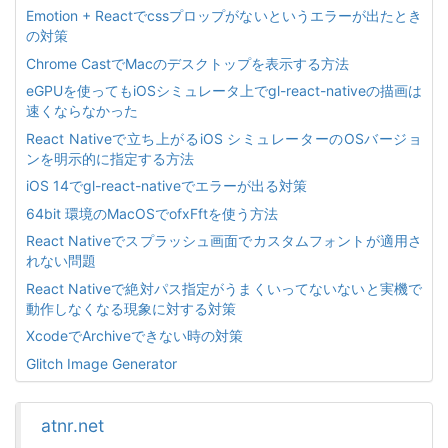
Emotion + Reactでcssプロップがないというエラーが出たとき
の対策
Chrome CastでMacのデスクトップを表示する方法
eGPUを使ってもiOSシミュレータ上でgl-react-nativeの描画は
速くならなかった
React Nativeで立ち上がるiOS シミュレーターのOSバージョ
ンを明示的に指定する方法
iOS 14でgl-react-nativeでエラーが出る対策
64bit 環境のMacOSでofxFftを使う方法
React Nativeでスプラッシュ画面でカスタムフォントが適用さ
れない問題
React Nativeで絶対パス指定がうまくいってないないと実機で
動作しなくなる現象に対する対策
XcodeでArchiveできない時の対策
Glitch Image Generator
atnr.net