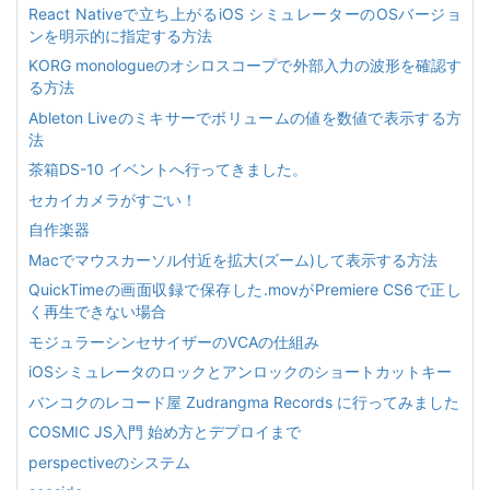
React Nativeで立ち上がるiOS シミュレーターのOSバージョ
ンを明示的に指定する方法
KORG monologueのオシロスコープで外部入力の波形を確認す
る方法
Ableton Liveのミキサーでボリュームの値を数値で表示する方
法
茶箱DS-10 イベントへ行ってきました。
セカイカメラがすごい！
自作楽器
Macでマウスカーソル付近を拡大(ズーム)して表示する方法
QuickTimeの画面収録で保存した.movがPremiere CS6で正し
く再生できない場合
モジュラーシンセサイザーのVCAの仕組み
iOSシミュレータのロックとアンロックのショートカットキー
バンコクのレコード屋 Zudrangma Records に行ってみました
COSMIC JS入門 始め方とデプロイまで
perspectiveのシステム