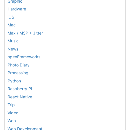
Graphic
Hardware
iOS
Mac
Max / MSP + Jitter
Music
News
openFrameworks
Photo Diary
Processing
Python
Raspberry PI
React Native
Trip
Video
Web
Web Development