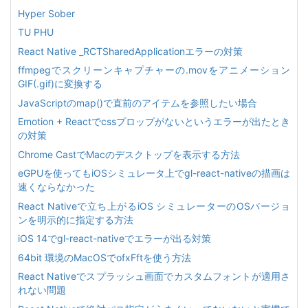
Hyper Sober
TU PHU
React Native _RCTSharedApplicationエラーの対策
ffmpegでスクリーンキャプチャーの.movをアニメーション
GIF(.gif)に変換する
JavaScriptのmap()で直前のアイテムを参照したい場合
Emotion + Reactでcssプロップがないというエラーが出たとき
の対策
Chrome CastでMacのデスクトップを表示する方法
eGPUを使ってもiOSシミュレータ上でgl-react-nativeの描画は
速くならなかった
React Nativeで立ち上がるiOS シミュレーターのOSバージョ
ンを明示的に指定する方法
iOS 14でgl-react-nativeでエラーが出る対策
64bit 環境のMacOSでofxFftを使う方法
React Nativeでスプラッシュ画面でカスタムフォントが適用さ
れない問題