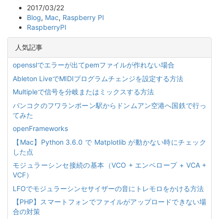
2017/03/22
Blog
,
Mac
,
Raspberry PI
RaspberryPI
人気記事
opensslでエラーが出てpemファイルが作れない場合
Ableton LiveでMIDIプログラムチェンジを設定する方法
Multipleで信号を分岐またはミックスする方法
バンコクのフワランポーン駅からドンムアン空港へ国鉄で行っ
てみた
openFrameworks
【Mac】Python 3.6.0 で Matplotlib が動かない時にチェック
した点
モジュラーシンセ接続の基本（VCO + エンベロープ + VCA +
VCF）
LFOでモジュラーシンセサイザーの音にトレモロをかける方法
【PHP】スマートフォンでファイルがアップロードできない場
合の対策