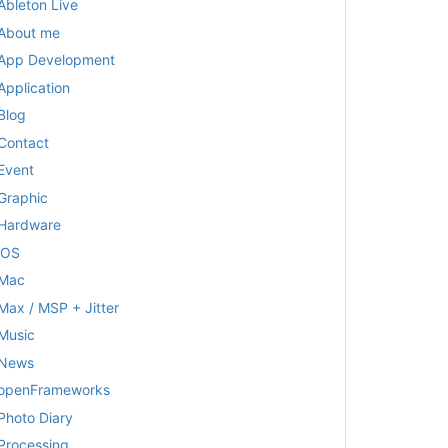
Ableton Live
About me
App Development
Application
Blog
Contact
Event
Graphic
Hardware
iOS
Mac
Max / MSP + Jitter
Music
News
openFrameworks
Photo Diary
Processing