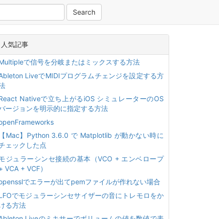
人気記事
Multipleで信号を分岐またはミックスする方法
Ableton LiveでMIDIプログラムチェンジを設定する方
法
React Nativeで立ち上がるiOS シミュレーターのOS
バージョンを明示的に指定する方法
openFrameworks
【Mac】Python 3.6.0 で Matplotlib が動かない時に
チェックした点
モジュラーシンセ接続の基本（VCO + エンベロープ
+ VCA + VCF）
opensslでエラーが出てpemファイルが作れない場合
LFOでモジュラーシンセサイザーの音にトレモロをか
ける方法
Ableton Liveのミキサーでボリュームの値を数値で表