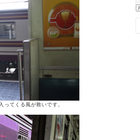
過
去
の
記
事
入ってくる風が救いです。