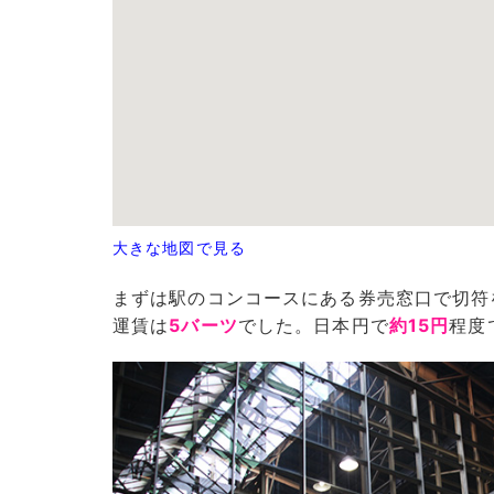
大きな地図で見る
まずは駅のコンコースにある券売窓口で切符
運賃は
5バーツ
でした。日本円で
約15円
程度