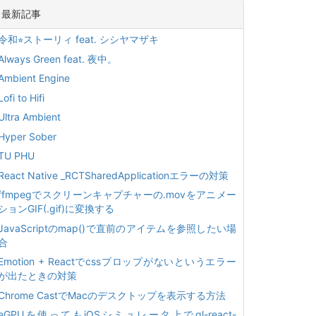
最新記事
令和⭐︎ストーリィ feat. シシヤマザキ
Always Green feat. 夜中。
Ambient Engine
Lofi to Hifi
Ultra Ambient
Hyper Sober
TU PHU
React Native _RCTSharedApplicationエラーの対策
ffmpegでスクリーンキャプチャーの.movをアニメー
ションGIF(.gif)に変換する
JavaScriptのmap()で直前のアイテムを参照したい場
合
Emotion + Reactでcssプロップがないというエラー
が出たときの対策
Chrome CastでMacのデスクトップを表示する方法
eGPUを使ってもiOSシミュレータ上でgl-react-