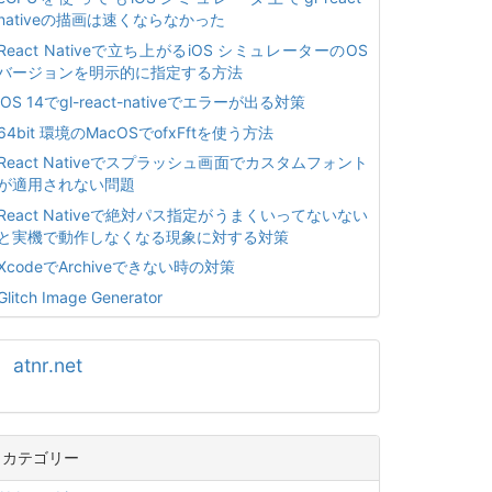
nativeの描画は速くならなかった
React Nativeで立ち上がるiOS シミュレーターのOS
バージョンを明示的に指定する方法
iOS 14でgl-react-nativeでエラーが出る対策
64bit 環境のMacOSでofxFftを使う方法
React Nativeでスプラッシュ画面でカスタムフォント
が適用されない問題
React Nativeで絶対パス指定がうまくいってないない
と実機で動作しなくなる現象に対する対策
XcodeでArchiveできない時の対策
Glitch Image Generator
atnr.net
カテゴリー