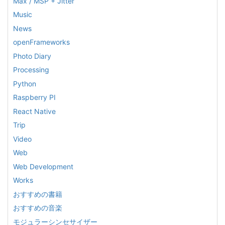
Max / MSP + Jitter
Music
News
openFrameworks
Photo Diary
Processing
Python
Raspberry PI
React Native
Trip
Video
Web
Web Development
Works
おすすめの書籍
おすすめの音楽
モジュラーシンセサイザー