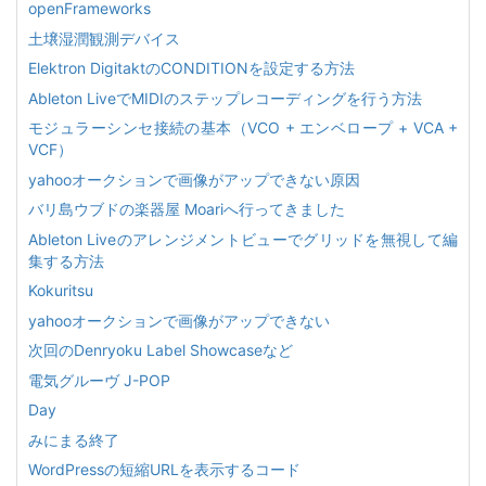
openFrameworks
土壌湿潤観測デバイス
Elektron DigitaktのCONDITIONを設定する方法
Ableton LiveでMIDIのステップレコーディングを行う方法
モジュラーシンセ接続の基本（VCO + エンベロープ + VCA +
VCF）
yahooオークションで画像がアップできない原因
バリ島ウブドの楽器屋 Moariへ行ってきました
Ableton Liveのアレンジメントビューでグリッドを無視して編
集する方法
Kokuritsu
yahooオークションで画像がアップできない
次回のDenryoku Label Showcaseなど
電気グルーヴ J-POP
Day
みにまる終了
WordPressの短縮URLを表示するコード