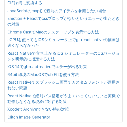
GIF(.gif)に変換する
JavaScriptのmap()で直前のアイテムを参照したい場合
Emotion + Reactでcssプロップがないというエラーが出たとき
の対策
Chrome CastでMacのデスクトップを表示する方法
eGPUを使ってもiOSシミュレータ上でgl-react-nativeの描画は
速くならなかった
React Nativeで立ち上がるiOS シミュレーターのOSバージョ
ンを明示的に指定する方法
iOS 14でgl-react-nativeでエラーが出る対策
64bit 環境のMacOSでofxFftを使う方法
React Nativeでスプラッシュ画面でカスタムフォントが適用さ
れない問題
React Nativeで絶対パス指定がうまくいってないないと実機で
動作しなくなる現象に対する対策
XcodeでArchiveできない時の対策
Glitch Image Generator