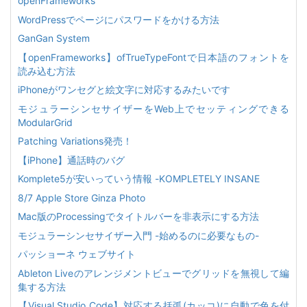
openFrameworks
WordPressでページにパスワードをかける方法
GanGan System
【openFrameworks】ofTrueTypeFontで日本語のフォントを
読み込む方法
iPhoneがワンセグと絵文字に対応するみたいです
モジュラーシンセサイザーをWeb上でセッティングできる
ModularGrid
Patching Variations発売！
【iPhone】通話時のバグ
Komplete5が安いっていう情報 -KOMPLETELY INSANE
8/7 Apple Store Ginza Photo
Mac版のProcessingでタイトルバーを非表示にする方法
モジュラーシンセサイザー入門 -始めるのに必要なもの-
パッショーネ ウェブサイト
Ableton Liveのアレンジメントビューでグリッドを無視して編
集する方法
【Visual Studio Code】対応する括弧(カッコ)に自動で色を付