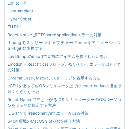
Lofi to Hifi
Ultra Ambient
Hyper Sober
TU PHU
React Native _RCTSharedApplicationエラーの対策
ffmpegでスクリーンキャプチャーの.movをアニメーション
GIF(.gif)に変換する
JavaScriptのmap()で直前のアイテムを参照したい場合
Emotion + Reactでcssプロップがないというエラーが出たとき
の対策
Chrome CastでMacのデスクトップを表示する方法
eGPUを使ってもiOSシミュレータ上でgl-react-nativeの描画は
速くならなかった
React Nativeで立ち上がるiOS シミュレーターのOSバージョ
ンを明示的に指定する方法
iOS 14でgl-react-nativeでエラーが出る対策
64bit 環境のMacOSでofxFftを使う方法
React Nativeでスプラッシュ画面でカスタムフォントが適用さ