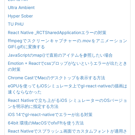
Ultra Ambient
Hyper Sober
TU PHU
React Native _RCTSharedApplicationエラーの対策
ffmpegでスクリーンキャプチャーの.movをアニメーション
GIF(.gif)に変換する
JavaScriptのmap()で直前のアイテムを参照したい場合
Emotion + Reactでcssプロップがないというエラーが出たとき
の対策
Chrome CastでMacのデスクトップを表示する方法
eGPUを使ってもiOSシミュレータ上でgl-react-nativeの描画は
速くならなかった
React Nativeで立ち上がるiOS シミュレーターのOSバージョ
ンを明示的に指定する方法
iOS 14でgl-react-nativeでエラーが出る対策
64bit 環境のMacOSでofxFftを使う方法
React Nativeでスプラッシュ画面でカスタムフォントが適用さ