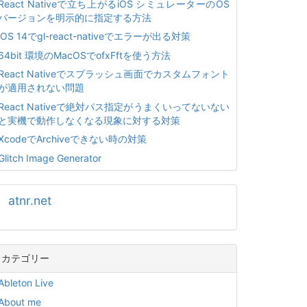
React Nativeで立ち上がるiOS シミュレーターのOS
バージョンを明示的に指定する方法
iOS 14でgl-react-nativeでエラーが出る対策
64bit 環境のMacOSでofxFftを使う方法
React Nativeでスプラッシュ画面でカスタムフォント
が適用されない問題
React Nativeで絶対パス指定がうまくいってないない
と実機で動作しなくなる現象に対する対策
XcodeでArchiveできない時の対策
Glitch Image Generator
atnr.net
カテゴリー
Ableton Live
About me