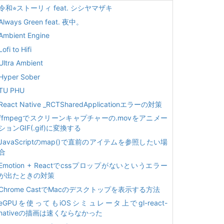
令和⭐︎ストーリィ feat. シシヤマザキ
Always Green feat. 夜中。
Ambient Engine
Lofi to Hifi
Ultra Ambient
Hyper Sober
TU PHU
React Native _RCTSharedApplicationエラーの対策
ffmpegでスクリーンキャプチャーの.movをアニメー
ションGIF(.gif)に変換する
JavaScriptのmap()で直前のアイテムを参照したい場
合
Emotion + Reactでcssプロップがないというエラー
が出たときの対策
Chrome CastでMacのデスクトップを表示する方法
eGPUを使ってもiOSシミュレータ上でgl-react-
nativeの描画は速くならなかった