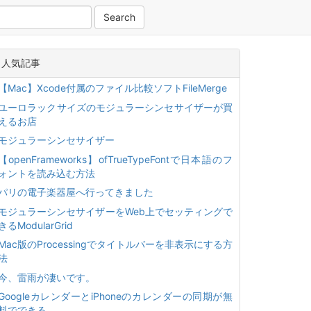
人気記事
【Mac】Xcode付属のファイル比較ソフトFileMerge
ユーロラックサイズのモジュラーシンセサイザーが買
えるお店
モジュラーシンセサイザー
【openFrameworks】ofTrueTypeFontで日本語のフ
ォントを読み込む方法
パリの電子楽器屋へ行ってきました
モジュラーシンセサイザーをWeb上でセッティングで
きるModularGrid
Mac版のProcessingでタイトルバーを非表示にする方
法
今、雷雨が凄いです。
GoogleカレンダーとiPhoneのカレンダーの同期が無
料でできる