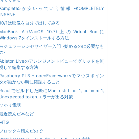
Komplete5が安いっていう情報 -KOMPLETELY
INSANE
10/1は映像を自分で出してみる
MacBook Air(MacOS 10.7)上のVirtual Boxに
Windows 7をインストールする方法
モジュラーシンセサイザー入門 -始めるのに必要なも
の-
Ableton Liveのアレンジメントビューでグリッドを無
視して編集する方法
Raspberry PI 3 + openFrameworksでマウスポイン
タが動かない時に確認すること
Reactでビルドした際にManifest: Line: 1, column: 1,
Unexpected token.エラーが出る対策
ひかり電話
最近読んだ本など
MTG
ブロックを積んだので