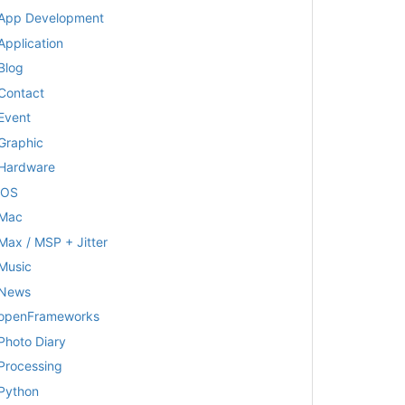
App Development
Application
Blog
Contact
Event
Graphic
Hardware
iOS
Mac
Max / MSP + Jitter
Music
News
openFrameworks
Photo Diary
Processing
Python