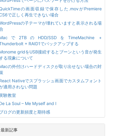
WordPressでページにパスワードをかける方法
QuickTimeの画面収録で保存した.movがPremiere
CS6で正しく再生できない場合
WordPressの子テーマが壊れていますと表示される場
合
Macで2TBのHDD/SSDをTimeMachine +
Thunderbolt + RAID1でバックアップする
Monome gridをUSB接続するとブーンという音が発生
する現象について
Macの外付けハードディスクが取り出せない場合の対
策
React Nativeでスプラッシュ画面でカスタムフォント
が適用されない問題
実験教室
De La Soul – Me Myself and I
ブログの更新頻度と期待感
最新記事