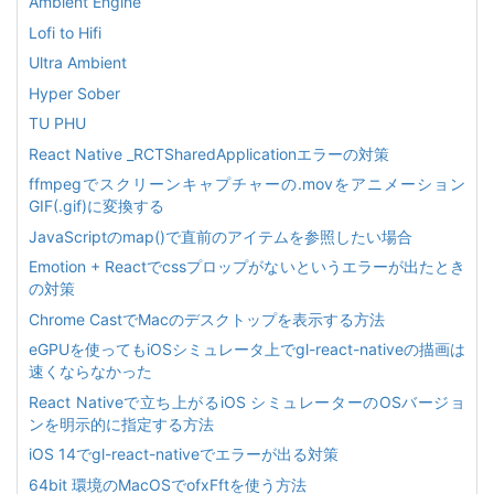
Ambient Engine
Lofi to Hifi
Ultra Ambient
Hyper Sober
TU PHU
React Native _RCTSharedApplicationエラーの対策
ffmpegでスクリーンキャプチャーの.movをアニメーション
GIF(.gif)に変換する
JavaScriptのmap()で直前のアイテムを参照したい場合
Emotion + Reactでcssプロップがないというエラーが出たとき
の対策
Chrome CastでMacのデスクトップを表示する方法
eGPUを使ってもiOSシミュレータ上でgl-react-nativeの描画は
速くならなかった
React Nativeで立ち上がるiOS シミュレーターのOSバージョ
ンを明示的に指定する方法
iOS 14でgl-react-nativeでエラーが出る対策
64bit 環境のMacOSでofxFftを使う方法