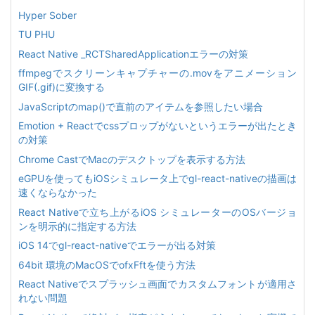
Hyper Sober
TU PHU
React Native _RCTSharedApplicationエラーの対策
ffmpegでスクリーンキャプチャーの.movをアニメーション
GIF(.gif)に変換する
JavaScriptのmap()で直前のアイテムを参照したい場合
Emotion + Reactでcssプロップがないというエラーが出たとき
の対策
Chrome CastでMacのデスクトップを表示する方法
eGPUを使ってもiOSシミュレータ上でgl-react-nativeの描画は
速くならなかった
React Nativeで立ち上がるiOS シミュレーターのOSバージョ
ンを明示的に指定する方法
iOS 14でgl-react-nativeでエラーが出る対策
64bit 環境のMacOSでofxFftを使う方法
React Nativeでスプラッシュ画面でカスタムフォントが適用さ
れない問題