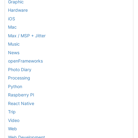
Graphic
Hardware
iOS
Mac
Max / MSP + Jitter
Music
News
openFrameworks
Photo Diary
Processing
Python
Raspberry PI
React Native
Trip
Video
Web
Web Development