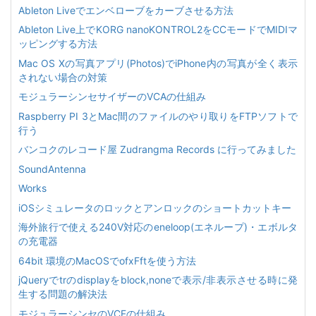
Ableton Liveでエンベローブをカーブさせる方法
Ableton Live上でKORG nanoKONTROL2をCCモードでMIDIマ
ッピングする方法
Mac OS Xの写真アプリ(Photos)でiPhone内の写真が全く表示
されない場合の対策
モジュラーシンセサイザーのVCAの仕組み
Raspberry PI 3とMac間のファイルのやり取りをFTPソフトで
行う
バンコクのレコード屋 Zudrangma Records に行ってみました
SoundAntenna
Works
iOSシミュレータのロックとアンロックのショートカットキー
海外旅行で使える240V対応のeneloop(エネループ)・エボルタ
の充電器
64bit 環境のMacOSでofxFftを使う方法
jQueryでtrのdisplayをblock,noneで表示/非表示させる時に発
生する問題の解決法
モジュラーシンセのVCFの仕組み