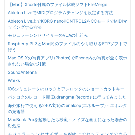
【Mac】Xcode付属のファイル比較ソフトFileMerge
Ableton LiveでMIDIプログラムチェンジを設定する方法
Ableton Live上でKORG nanoKONTROL2をCCモードでMIDIマ
ッピングする方法
モジュラーシンセサイザーのVCAの仕組み
Raspberry PI 3とMac間のファイルのやり取りをFTPソフトで
行う
Mac OS Xの写真アプリ(Photos)でiPhone内の写真が全く表示
されない場合の対策
SoundAntenna
Works
iOSシミュレータのロックとアンロックのショートカットキー
バンコクのレコード屋 Zudrangma Records に行ってみました
海外旅行で使える240V対応のeneloop(エネループ)・エボルタ
の充電器
MacBook Proを起動したら砂嵐・ノイズな画面になった場合の
対処法
モジュラーシンセサイザーをWeb上でセッティングできる