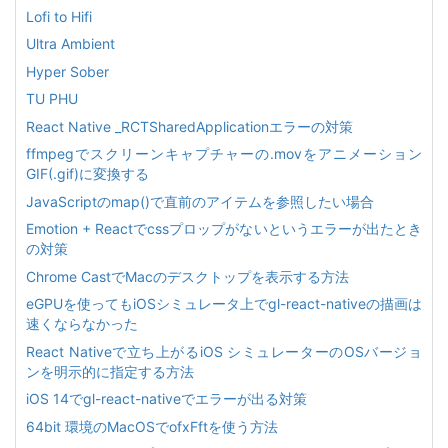
Lofi to Hifi
Ultra Ambient
Hyper Sober
TU PHU
React Native _RCTSharedApplicationエラーの対策
ffmpegでスクリーンキャプチャーの.movをアニメーション
GIF(.gif)に変換する
JavaScriptのmap()で直前のアイテムを参照したい場合
Emotion + Reactでcssプロップがないというエラーが出たとき
の対策
Chrome CastでMacのデスクトップを表示する方法
eGPUを使ってもiOSシミュレータ上でgl-react-nativeの描画は
速くならなかった
React Nativeで立ち上がるiOS シミュレーターのOSバージョ
ンを明示的に指定する方法
iOS 14でgl-react-nativeでエラーが出る対策
64bit 環境のMacOSでofxFftを使う方法