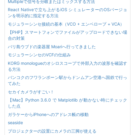
Multipleで信号を分岐またはミックスする方法
React Nativeで立ち上がるiOS シミュレーターのOSバージョ
ンを明示的に指定する方法
モジュラーシンセ接続の基本（VCO + エンベロープ + VCA）
【PHP】スマートフォンでファイルがアップロードできない場
合の対策
バリ島ウブドの楽器屋 Moariへ行ってきました
モジュラーシンセのVCFの仕組み
KORG monologueのオシロスコープで外部入力の波形を確認す
る方法
バンコクのフワランポーン駅からドンムアン空港へ国鉄で行っ
てみた
セカイカメラがすごい！
【Mac】Python 3.6.0 で Matplotlib が動かない時にチェック
した点
ガラケーからiPhoneへのアドレス帳の移動
seaside
プロジェクターの設置にカメラの三脚が使える