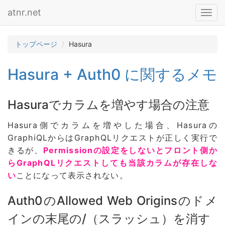
atnr.net
Toggl
navig
トップページ
Hasura
Hasura + Auth0 に関するメモ
Hasuraでカラムを増やす場合の注意
Hasura側でカラムを増やした場合、Hasuraの
GraphiQLからはGraphQLリクエストが正しく実行で
きるが、
Permissionの設定をしないとフロント側か
らGraphQLリクエストしても当該カラムが存在しな
い
ことになって表示されない。
Auth0のAllowed Web Originsのドメ
インの末尾の/（スラッシュ）を消す