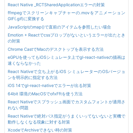
React Native _RCTSharedApplicationエラーの対策
ffmpegでスクリーンキャプチャーの.movをアニメーション
GIF(.gif)に変換する
JavaScriptのmap()で直前のアイテムを参照したい場合
Emotion + Reactでcssプロップがないというエラーが出たとき
の対策
Chrome CastでMacのデスクトップを表示する方法
eGPUを使ってもiOSシミュレータ上でgl-react-nativeの描画は
速くならなかった
React Nativeで立ち上がるiOS シミュレーターのOSバージョ
ンを明示的に指定する方法
iOS 14でgl-react-nativeでエラーが出る対策
64bit 環境のMacOSでofxFftを使う方法
React Nativeでスプラッシュ画面でカスタムフォントが適用さ
れない問題
React Nativeで絶対パス指定がうまくいってないないと実機で
動作しなくなる現象に対する対策
XcodeでArchiveできない時の対策