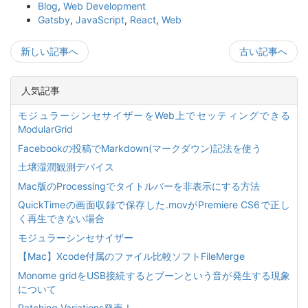
Blog
,
Web Development
Gatsby
,
JavaScript
,
React
,
Web
新しい記事へ
古い記事へ
人気記事
モジュラーシンセサイザーをWeb上でセッティングできる
ModularGrid
Facebookの投稿でMarkdown(マークダウン)記法を使う
土壌湿潤観測デバイス
Mac版のProcessingでタイトルバーを非表示にする方法
QuickTimeの画面収録で保存した.movがPremiere CS6で正し
く再生できない場合
モジュラーシンセサイザー
【Mac】Xcode付属のファイル比較ソフトFileMerge
Monome gridをUSB接続するとブーンという音が発生する現象
について
Patching Variations発売！