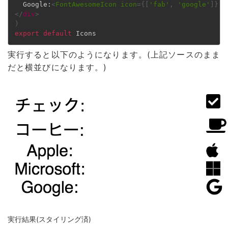
  Google:
<
FontAwesomeIcon
icon
=
{
[
'fab'
,
'google'
]
}
/
</
div
>
)
export
default
実行すると以下のようになります。(上記ソースのまま
だと横並びになります。)
実行結果(スタイリング済)