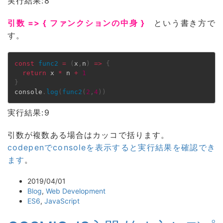
実行結果:8
引数 => { ファンクションの中身 }
という書き方で
す。
const
func2
=
(
x
,
n
)
=>
{
return
 x 
*
 n 
+
1
}
console
.
log
(
func2
(
2
,
4
)
)
実行結果:9
引数が複数ある場合はカッコで括ります。
codepenでconsoleを表示すると実行結果を確認でき
ます
。
2019/04/01
Blog
,
Web Development
ES6
,
JavaScript