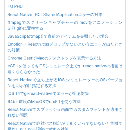
TU PHU
React Native _RCTSharedApplicationエラーの対策
ffmpegでスクリーンキャプチャーの.movをアニメーション
GIF(.gif)に変換する
JavaScriptのmap()で直前のアイテムを参照したい場合
Emotion + Reactでcssプロップがないというエラーが出たとき
の対策
Chrome CastでMacのデスクトップを表示する方法
eGPUを使ってもiOSシミュレータ上でgl-react-nativeの描画は
速くならなかった
React Nativeで立ち上がるiOS シミュレーターのOSバージョ
ンを明示的に指定する方法
iOS 14でgl-react-nativeでエラーが出る対策
64bit 環境のMacOSでofxFftを使う方法
React Nativeでスプラッシュ画面でカスタムフォントが適用さ
れない問題
React Nativeで絶対パス指定がうまくいってないないと実機で
動作しなくなる現象に対する対策