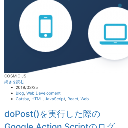
COSMIC JS
続きを読む
2019/03/25
Blog
,
Web Development
Gatsby
,
HTML
,
JavaScript
,
React
,
Web
doPost()を実行した際の
Google Action Scriptのログ