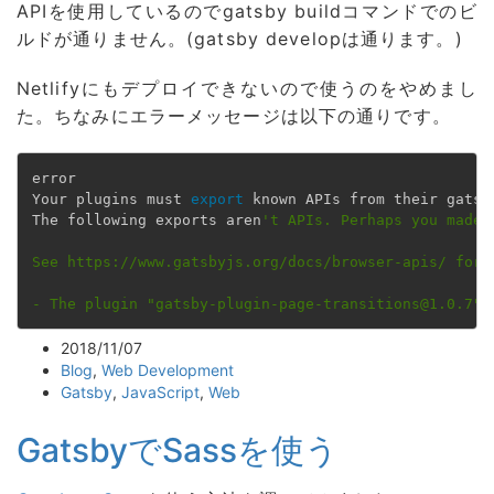
APIを使用しているのでgatsby buildコマンドでのビ
ルドが通りません。(gatsby developは通ります。)
Netlifyにもデプロイできないので使うのをやめまし
た。ちなみにエラーメッセージは以下の通りです。
error 

Your plugins must 
export
 known APIs from their gatsby
The following exports aren
't APIs. Perhaps you made 
See https://www.gatsbyjs.org/docs/browser-apis/ for t
- The plugin "gatsby-plugin-page-transitions@1.0.7" 
2018/11/07
Blog
,
Web Development
Gatsby
,
JavaScript
,
Web
GatsbyでSassを使う