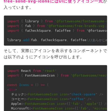
free-solid-svg-iconsにはUIに使うアイコン一式
が
入っています。
import
{
 library 
}
from
'@fortawesome/fontawesome-sv
import
{
 fab 
}
from
'@fortawesome/free-brands-svg-ic
import
{
 faCheckSquare
,
 faCoffee 
}
from
 '@fortawesom
library
.
add
(
fab
,
 faCheckSquare
,
 faCoffee
)
//あらかじめ
そして、実際にアイコンを表示するコンポーネントで
は以下のようにアイコンを呼び出します。
import
 React 
from
'react'
import
{
 FontAwesomeIcon 
}
from
'@fortawesome/react-
const
Icons
=
(
)
=>
(
<
div
>
  チェック:
<
FontAwesomeIcon
icon
=
"
check-square
"
/>
  コーヒー:
<
FontAwesomeIcon
icon
=
"
coffee
"
/>
  Apple:
<
FontAwesomeIcon
icon
=
{
[
'fab'
,
'apple'
]
}
/>
  Microsoft:
<
FontAwesomeIcon
icon
=
{
[
'fab'
,
'microsof