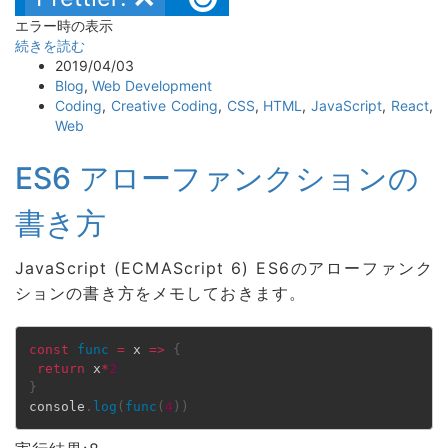
エラー時の表示
続きを読む
2019/04/03
Blog
,
Web Development
Coding
,
Creative Coding
,
CSS
,
HTML
,
JavaScript
,
React
,
Web
ES6 アローファンクションの
書き方
JavaScript (ECMAScript 6) ES6のアローファンク
ションの書き方をメモしておきます。
const
func
=
 x 
=>
{
return
 x
*
2
}
console
.
log
(
func
(
4
)
)