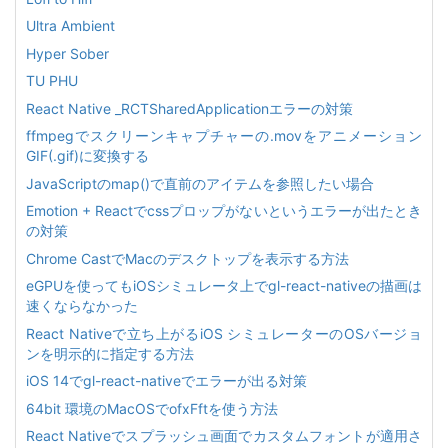
Ultra Ambient
Hyper Sober
TU PHU
React Native _RCTSharedApplicationエラーの対策
ffmpegでスクリーンキャプチャーの.movをアニメーション
GIF(.gif)に変換する
JavaScriptのmap()で直前のアイテムを参照したい場合
Emotion + Reactでcssプロップがないというエラーが出たとき
の対策
Chrome CastでMacのデスクトップを表示する方法
eGPUを使ってもiOSシミュレータ上でgl-react-nativeの描画は
速くならなかった
React Nativeで立ち上がるiOS シミュレーターのOSバージョ
ンを明示的に指定する方法
iOS 14でgl-react-nativeでエラーが出る対策
64bit 環境のMacOSでofxFftを使う方法
React Nativeでスプラッシュ画面でカスタムフォントが適用さ