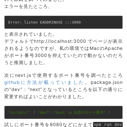
エラーを見たところ、
Error: listen EADDRINUSE :::3000
と表示されていました。
デフォルトでhttp://localhost:3000 でページが表示
されるようなのですが、私の環境ではMacのApache
がポート番号3000を抑えていたので動かないのだろ
うと推測しました。
次にnext.jsで使用するポート番号を調べたところ
githubに方法が載っていました
。package.json
の”dev” : “next”となっているところを以下の通りに
変更すればよいことがわかりました。
"scripts"
:
{
"dev"
:
"next -p 任意のポート番号"
}
試しにポート番号を8080などにかえて
npm run dev