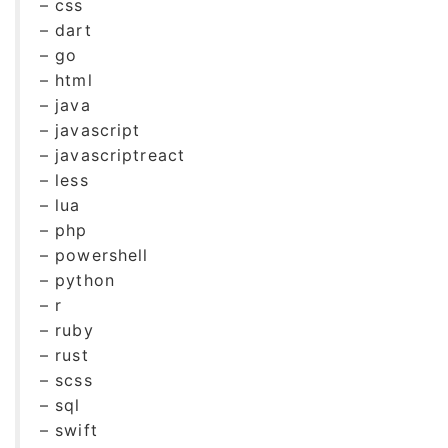
– css
– dart
– go
– html
– java
– javascript
– javascriptreact
– less
– lua
– php
– powershell
– python
– r
– ruby
– rust
– scss
– sql
– swift