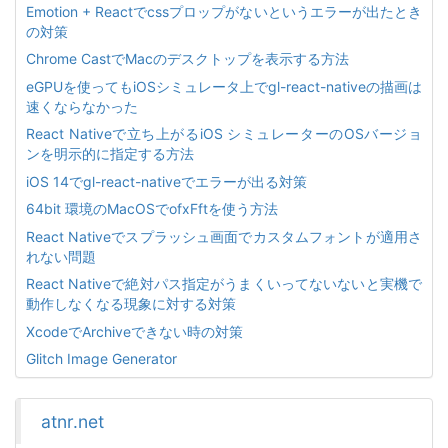
Emotion + Reactでcssプロップがないというエラーが出たとき
の対策
Chrome CastでMacのデスクトップを表示する方法
eGPUを使ってもiOSシミュレータ上でgl-react-nativeの描画は
速くならなかった
React Nativeで立ち上がるiOS シミュレーターのOSバージョ
ンを明示的に指定する方法
iOS 14でgl-react-nativeでエラーが出る対策
64bit 環境のMacOSでofxFftを使う方法
React Nativeでスプラッシュ画面でカスタムフォントが適用さ
れない問題
React Nativeで絶対パス指定がうまくいってないないと実機で
動作しなくなる現象に対する対策
XcodeでArchiveできない時の対策
Glitch Image Generator
atnr.net